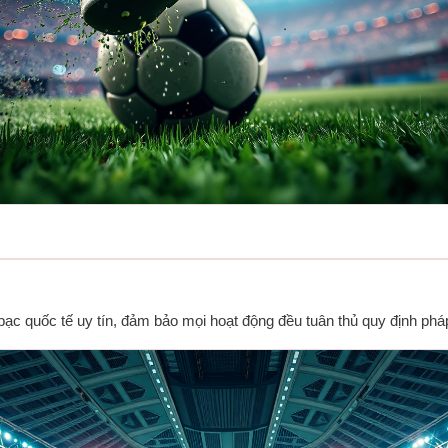
c quốc tế uy tín, đảm bảo mọi hoạt động đều tuân thủ quy định pháp