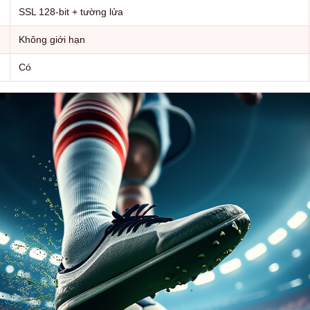
SSL 128-bit + tường lửa
Không giới hạn
Có