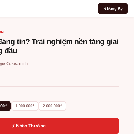
Đăng Ký
VN
áng tin? Trải nghiệm nền tảng giải
ng đầu
 giá đã xác minh
000₫
1.000.000₫
2.000.000₫
⚡ Nhận Thưởng