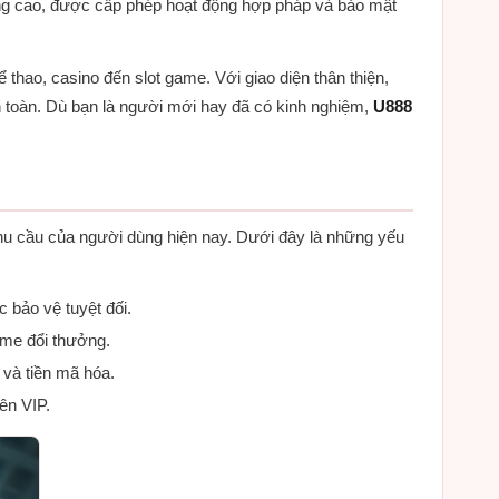
lượng cao, được cấp phép hoạt động hợp pháp và bảo mật
hể thao, casino đến slot game. Với giao diện thân thiện,
n toàn. Dù bạn là người mới hay đã có kinh nghiệm,
U888
hu cầu của người dùng hiện nay. Dưới đây là những yếu
 bảo vệ tuyệt đối.
ame đổi thưởng.
 và tiền mã hóa.
ên VIP.