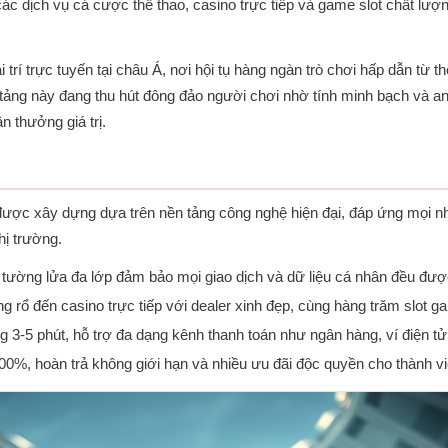
ấp các dịch vụ cá cược thể thao, casino trực tiếp và game slot chất 
i trí trực tuyến tại châu Á, nơi hội tụ hàng ngàn trò chơi hấp dẫn từ t
n tảng này đang thu hút đông đảo người chơi nhờ tính minh bạch và a
 thưởng giá trị.
ược xây dựng dựa trên nền tảng công nghệ hiện đại, đáp ứng mọi n
hị trường.
tường lửa đa lớp đảm bảo mọi giao dịch và dữ liệu cá nhân đều được
 rổ đến casino trực tiếp với dealer xinh đẹp, cùng hàng trăm slot g
ng 3-5 phút, hỗ trợ đa dạng kênh thanh toán như ngân hàng, ví điện tử
%, hoàn trả không giới hạn và nhiều ưu đãi độc quyền cho thành vi