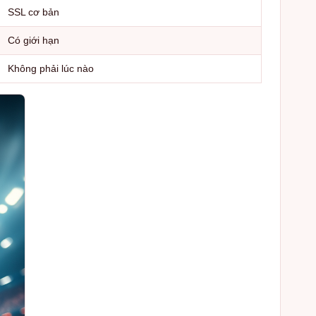
SSL cơ bản
Có giới hạn
Không phải lúc nào