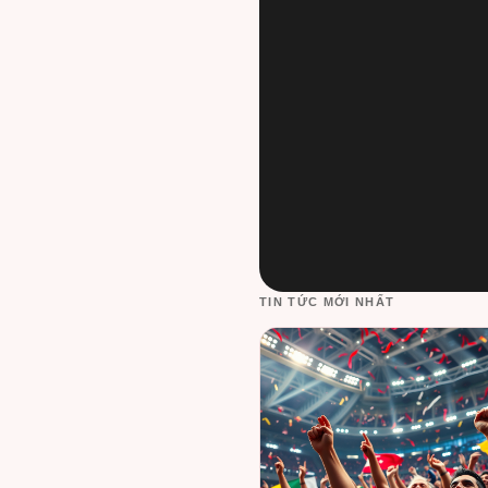
TIN TỨC MỚI NHẤT