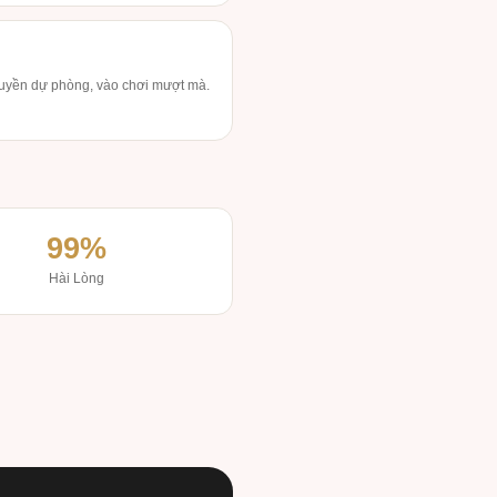
ruyền dự phòng, vào chơi mượt mà.
99%
Hài Lòng