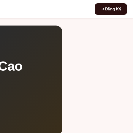
Đăng Ký
 Cao