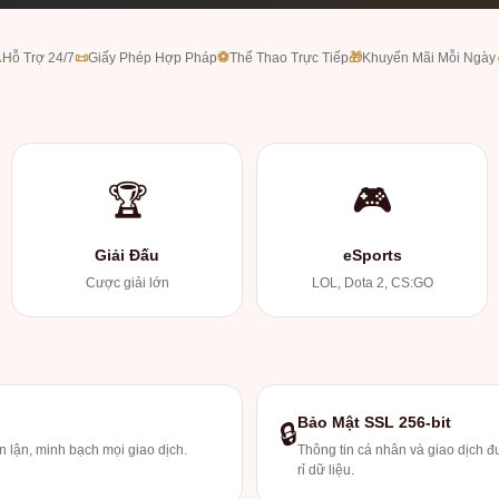

Hỗ Trợ 24/7
📜
Giấy Phép Hợp Pháp
⚽
Thể Thao Trực Tiếp
🎁
Khuyến Mãi Mỗi Ngày
🏆
🎮
Giải Đấu
eSports
Cược giải lớn
LOL, Dota 2, CS:GO
Bảo Mật SSL 256-bit
🔒
 lận, minh bạch mọi giao dịch.
Thông tin cá nhân và giao dịch đ
rỉ dữ liệu.