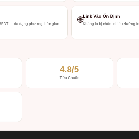
Link Vào Ổn Định
🌐
USDT — đa dạng phương thức giao
Không lo bị chặn, nhiều đường t
4.8/5
Tiêu Chuẩn