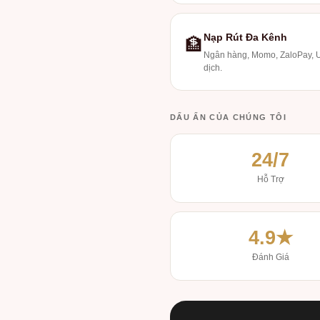
Nạp Rút Đa Kênh
🏦
Ngân hàng, Momo, ZaloPay, 
dịch.
DẤU ẤN CỦA CHÚNG TÔI
24/7
Hỗ Trợ
4.9★
Đánh Giá