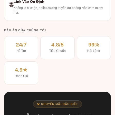
Link Vào Ổn Định
🌐
Không lo bị chặn, nhiều đường truyền dự phòng, vào chơi mượt
mà.
DẤU ẤN CỦA CHÚNG TÔI
24/7
4.8/5
99%
Hỗ Trợ
Tiêu Chuẩn
Hài Lòng
4.9★
Đánh Giá
💎 KHUYẾN MÃI ĐẶC BIỆT