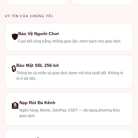
UY TÍN CỦA CHÚNG TÔI
Bảo Vệ Người Chơi
🛡
Cam kết công bằng, không gian lận, minh bạch mọi giao dịch.
Bảo Mật SSL 256-bit
🔒
Thông tin cá nhân và giao dịch được mã hóa tuyệt đối. Không lo
rò rỉ dữ liệu.
Nạp Rút Đa Kênh
🏦
Ngân hàng, Momo, ZaloPay, USDT — đa dạng phương thức
giao dịch.