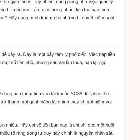
y thư giãn thú vị. Tuy nhiên, cũng giống như việc quản lý
ờng bị cuốn vào cảm giác hưng phấn, liên tục nạp thêm
 bạc? Hãy cùng mình khám phá những bí quyết kiểm soát
 dễ xảy ra. Đây là một bẫy tâm lý phổ biến. Việc nạp tiền
 một số tiền nhỏ, nhưng sau vài lần thua, bạn lại nạp
.
ễ dàng nạp thêm tiền vào tài khoản SC88 để "phục thù".
 trở thành một gánh nặng tài chính thay vì một niềm vui.
nhiều. Hãy coi số tiền bạn nạp là chi phí cho một buổi
thiếu rõ ràng trong tư duy này chính là nguyên nhân sâu