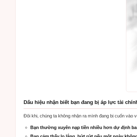
Dấu hiệu nhận biết bạn đang bị áp lực tài chính
Đôi khi, chúng ta không nhận ra mình đang bị cuốn vào v
Bạn thường xuyên nạp tiền nhiều hơn dự định ba
Bạn cảm thấy lo lắng, bứt rứt nếu một ngày không