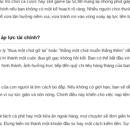
a các trò chơi cá cược hay slot game tại SC88 mang lại những phút giâ
chính nếu bạn không có một kế hoạch rõ ràng. Nhiều người chơi thư
ể vừa tận hưởng niềm vui, vừa tránh rơi vào vòng xoáy áp lực tiền
 áp lực tài chính?
m lý "thua một chút gỡ lại" hoặc "thắng một chút muốn thắng thêm" rất
i trí thành một cuộc đua gỡ gạc không hồi kết. Bạn có thể bắt đầu với
 hình thành, ảnh hưởng trực tiếp đến quỹ chi tiêu hàng tháng của bạn
 của con người là tìm cách bù đắp. Nếu không có giới hạn, bạn sẽ d
i vì sự tức giận và nôn nóng. Chính điều này khiến cho việc nạp tiền
tách cà phê hay một bữa ăn ngoài hàng, mọi chuyện sẽ đơn giản hơn 
i. Đừng biến nó thành một khoản đầu tư hay một cách kiếm tiền. Sự 