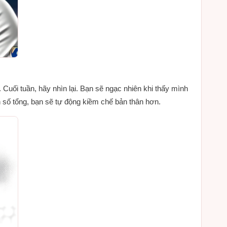
. Cuối tuần, hãy nhìn lại. Bạn sẽ ngạc nhiên khi thấy mình
on số tổng, bạn sẽ tự động kiềm chế bản thân hơn.