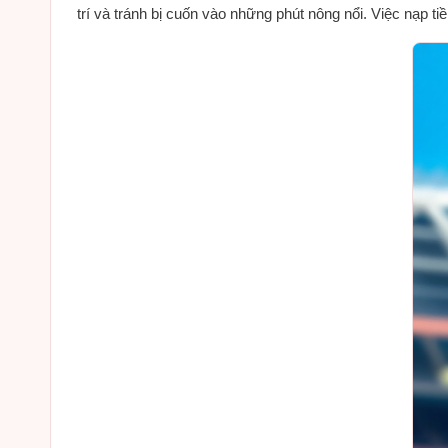
trí và tránh bị cuốn vào những phút nông nổi. Việc nạp t