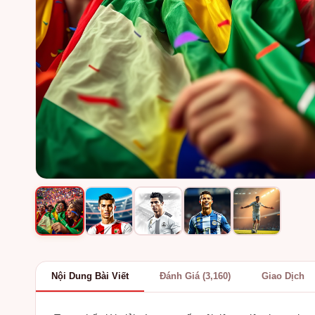
Nội Dung Bài Viết
Đánh Giá (3,160)
Giao Dịch