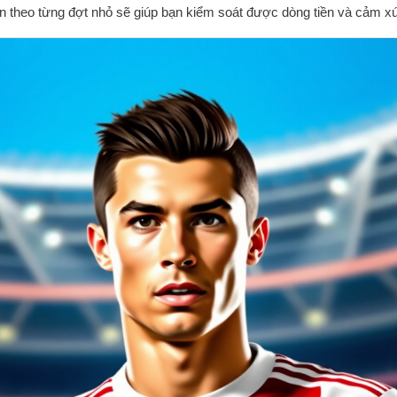
iền theo từng đợt nhỏ sẽ giúp bạn kiểm soát được dòng tiền và cảm xú