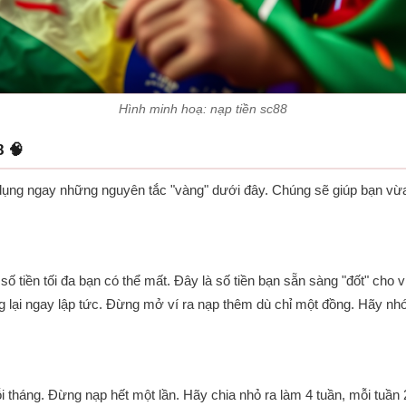
Hình minh hoạ: nạp tiền sc88
8 🧠
 dụng ngay những nguyên tắc "vàng" dưới đây. Chúng sẽ giúp bạn vừa 
số tiền tối đa bạn có thể mất. Đây là số tiền bạn sẵn sàng "đốt" cho 
ng lại ngay lập tức. Đừng mở ví ra nạp thêm dù chỉ một đồng. Hãy nh
ỗi tháng. Đừng nạp hết một lần. Hãy chia nhỏ ra làm 4 tuần, mỗi tuần 