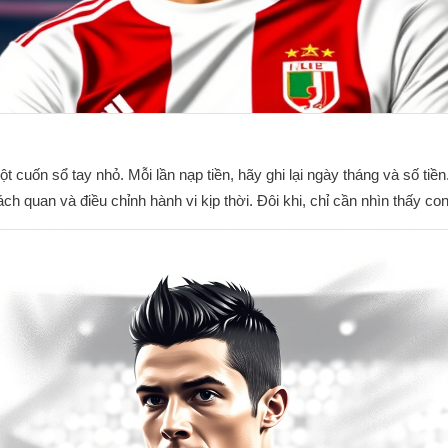
 cuốn sổ tay nhỏ. Mỗi lần nạp tiền, hãy ghi lại ngày tháng và số tiền
ách quan và điều chỉnh hành vi kịp thời. Đôi khi, chỉ cần nhìn thấy c