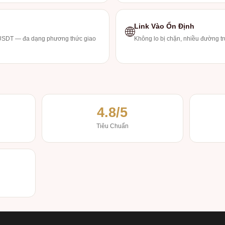
Link Vào Ổn Định
🌐
USDT — đa dạng phương thức giao
Không lo bị chặn, nhiều đường t
4.8/5
Tiêu Chuẩn