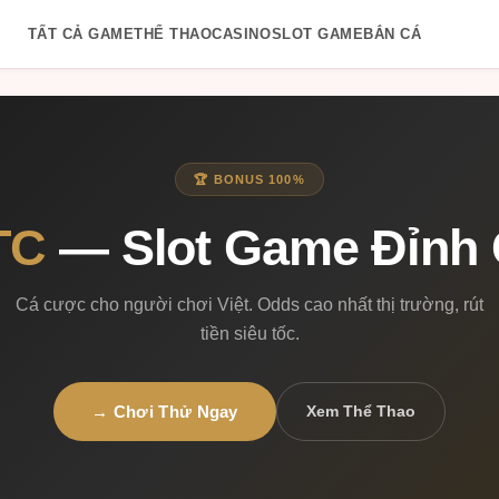
TẤT CẢ GAME
THỂ THAO
CASINO
SLOT GAME
BẮN CÁ
🏆 BONUS 100%
TC
— Slot Game Đỉnh
Cá cược cho người chơi Việt. Odds cao nhất thị trường, rút
tiền siêu tốc.
→ Chơi Thử Ngay
Xem Thể Thao