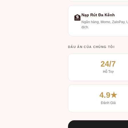
Nạp Rút Đa Kênh
🏦
Ngân hàng, Momo, ZaloPay, 
dịch.
DẤU ẤN CỦA CHÚNG TÔI
24/7
Hỗ Trợ
4.9★
Đánh Giá