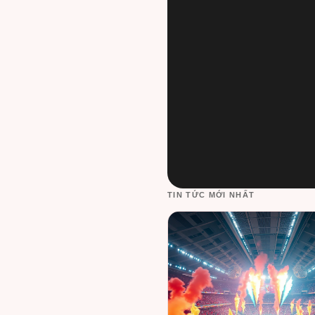
TIN TỨC MỚI NHẤT