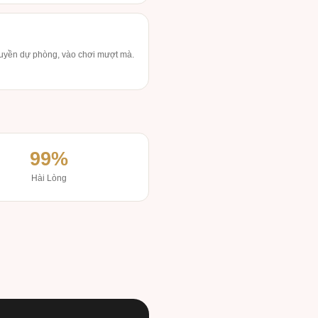
ruyền dự phòng, vào chơi mượt mà.
99%
Hài Lòng